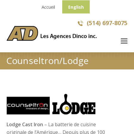
Accueil
English
(514) 697-8075
O
Mo
M
Counseltron/Lodge
Lodge Cast Iron
– La batterie de cuisine
originale de l’Amérique… Depuis plus de 100