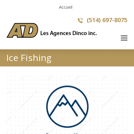
Accueil
(514) 697-8075
O
Mo
M
Ice Fishing